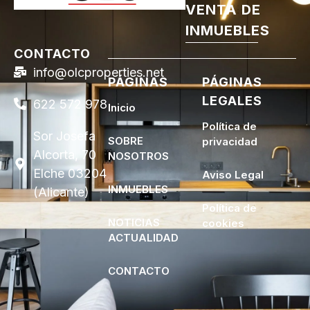
VENTA DE
INMUEBLES
CONTACTO
info@olcproperties.net
PÁGINAS
PÁGINAS
LEGALES
622 572 978
Inicio
Política de
Sor Josefa
SOBRE
privacidad
Alcorta, 70
NOSOTROS
Elche 03204
Aviso Legal
INMUEBLES
(Alicante)
Política de
NOTICIAS
cookies
ACTUALIDAD
CONTACTO