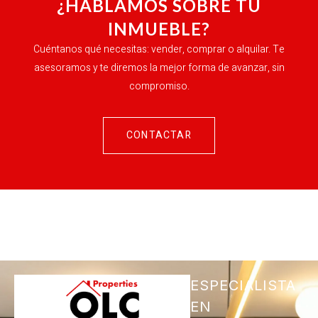
¿HABLAMOS SOBRE TU
INMUEBLE?
Cuéntanos qué necesitas: vender, comprar o alquilar. Te
asesoramos y te diremos la mejor forma de avanzar, sin
compromiso.
CONTACTAR
ESPECIALISTA
EN