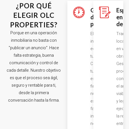
¿POR QUÉ
Garantía
Espe
ELEGIR OLC
de gastos
en C
PROPERTIES?
por escrito
de U
Porque en una operación
Eliminamos la
Trans
inmobiliaria no basta con
incertidumbre
locale
“publicar un anuncio”. Hace
económica de
en viv
falta estrategia, buena
tu venta.
obra n
comunicación y control de
Certificamos
Gestio
cada detalle. Nuestro objetivo
tus gastos por
proce
es que el proceso sea ágil,
escrito y bajo
comple
seguro y rentable para ti,
firma; si
el anál
desde la primera
nuestra
viabili
conversación hasta la firma.
estimación
y legal
falla o surge un
ejecuc
imprevisto que
la ref
no
entreg